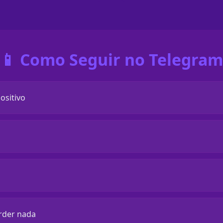
📱 Como Seguir no Telegram
ositivo
erder nada