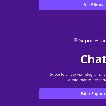
Ver Bônus
💬 Suporte Di
Cha
Suporte direto via Telegram, r
atendimento persona
Falar Suport