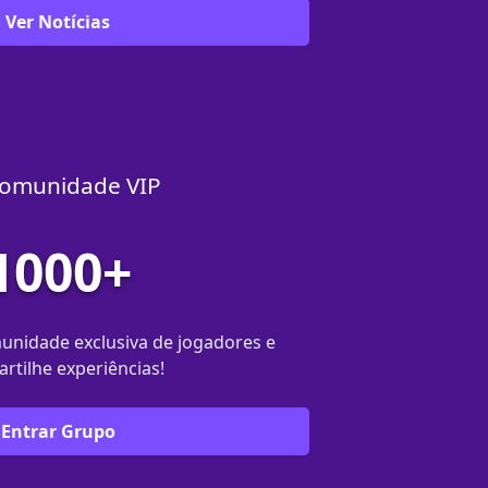
Ver Notícias
Comunidade VIP
1000+
unidade exclusiva de jogadores e
rtilhe experiências!
Entrar Grupo