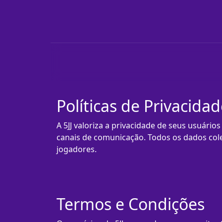
Políticas de Privacida
A 5JJ valoriza a privacidade de seus usuár
canais de comunicação. Todos os dados cole
jogadores.
Termos e Condições