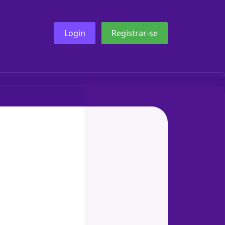
Login
Registrar-se