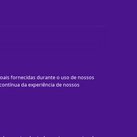
soais fornecidas durante o uso de nossos
 contínua da experiência de nossos