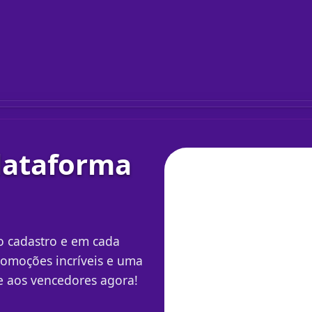
Plataforma
o cadastro e em cada
romoções incríveis e uma
se aos vencedores agora!