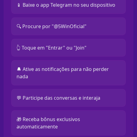
📱 Baixe o app Telegram no seu dispositivo
🔍 Procure por "@5WinOficial"
👆 Toque em "Entrar" ou "Join"
🔔 Ative as notificações para não perder
nada
💬 Participe das conversas e interaja
🎁 Receba bônus exclusivos
automaticamente