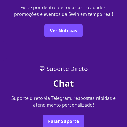
Fique por dentro de todas as novidades,
promoções e eventos da 5Win em tempo real!
Ver Notícias
💬 Suporte Direto
Chat
Suporte direto via Telegram, respostas rápidas e
atendimento personalizado!
Falar Suporte