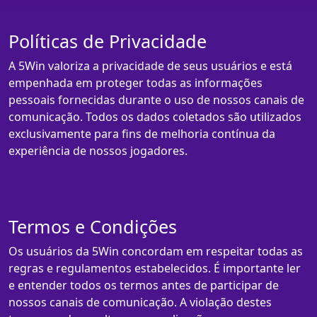
Políticas de Privacidade
A 5Win valoriza a privacidade de seus usuários e está
empenhada em proteger todas as informações
pessoais fornecidas durante o uso de nossos canais de
comunicação. Todos os dados coletados são utilizados
exclusivamente para fins de melhoria contínua da
experiência de nossos jogadores.
Termos e Condições
Os usuários da 5Win concordam em respeitar todas as
regras e regulamentos estabelecidos. É importante ler
e entender todos os termos antes de participar de
nossos canais de comunicação. A violação destes