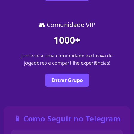
👥 Comunidade VIP
1000+
Junte-se a uma comunidade exclusiva de
jogadores e compartilhe experiências!
Entrar Grupo
📱 Como Seguir no Telegram