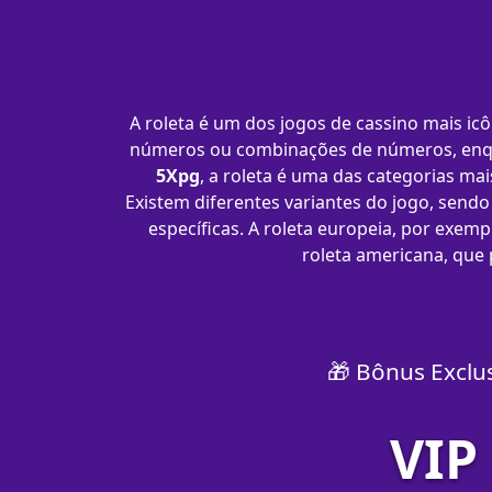
A roleta é um dos jogos de cassino mais i
números ou combinações de números, enquan
5Xpg
, a roleta é uma das categorias ma
Existem diferentes variantes do jogo, send
específicas. A roleta europeia, por exe
roleta americana, que 
🎁 Bônus Exclu
VIP