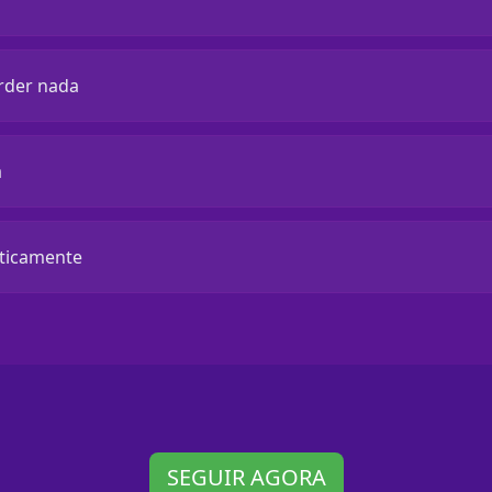
erder nada
a
aticamente
SEGUIR AGORA