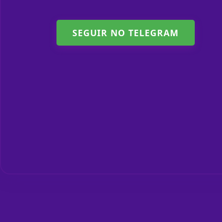
SEGUIR NO TELEGRAM