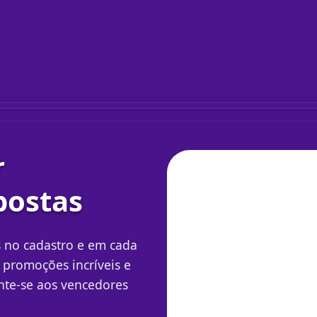
r
postas
 no cadastro e em cada
 promoções incríveis e
unte-se aos vencedores