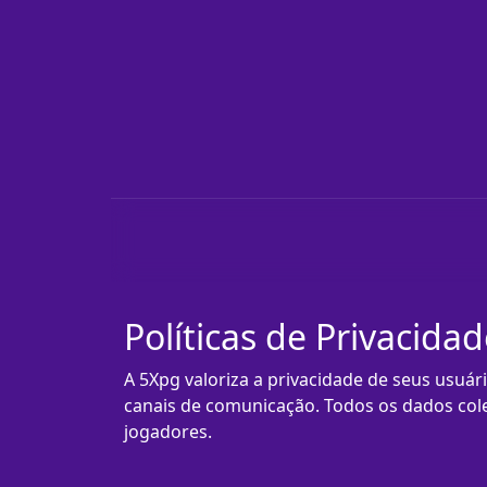
Políticas de Privacida
A 5Xpg valoriza a privacidade de seus usuá
canais de comunicação. Todos os dados cole
jogadores.