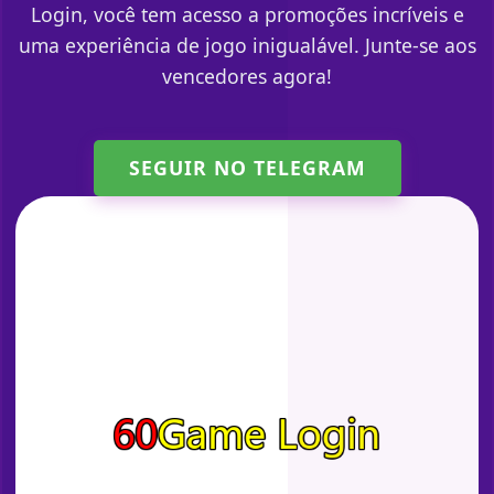
Login, você tem acesso a promoções incríveis e
uma experiência de jogo inigualável. Junte-se aos
vencedores agora!
SEGUIR NO TELEGRAM