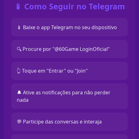
📱 Como Seguir no Telegram
📱 Baixe o app Telegram no seu dispositivo
🔍 Procure por "@60Game LoginOficial"
👆 Toque em "Entrar" ou "Join"
🔔 Ative as notificações para não perder
nada
💬 Participe das conversas e interaja