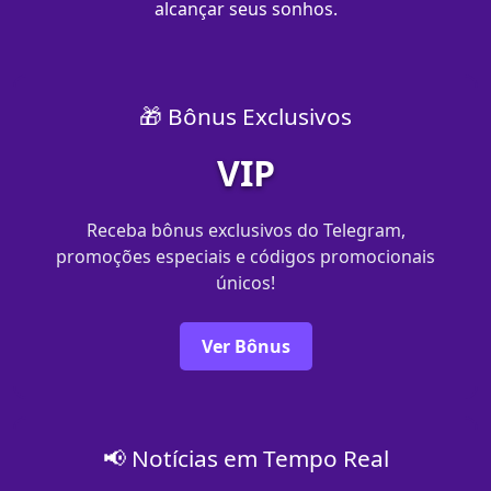
alcançar seus sonhos.
🎁 Bônus Exclusivos
VIP
Receba bônus exclusivos do Telegram,
promoções especiais e códigos promocionais
únicos!
Ver Bônus
📢 Notícias em Tempo Real