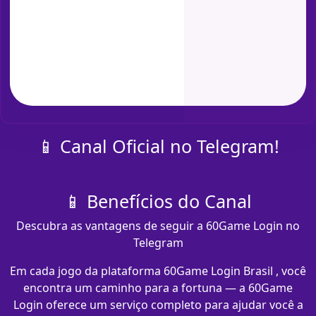
📱 Canal Oficial no Telegram!
📱 Benefícios do Canal
Descubra as vantagens de seguir a 60Game Login no
Telegram
Em cada jogo da plataforma 60Game Login Brasil , você
encontra um caminho para a fortuna — a 60Game
Login oferece um serviço completo para ajudar você a