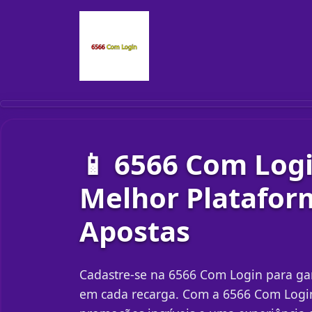
📱 6566 Com Log
Melhor Platafor
Apostas
Cadastre-se na 6566 Com Login para ga
em cada recarga. Com a 6566 Com Login