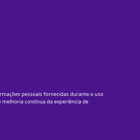
ormações pessoais fornecidas durante o uso
e melhoria contínua da experiência de