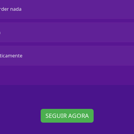
erder nada
a
aticamente
SEGUIR AGORA