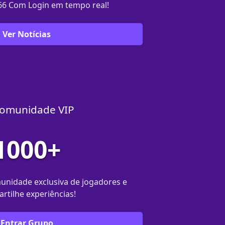
66 Com Login em tempo real!
Ver Notícias
Comunidade VIP
1000+
unidade exclusiva de jogadores e
rtilhe experiências!
Entrar Grupo