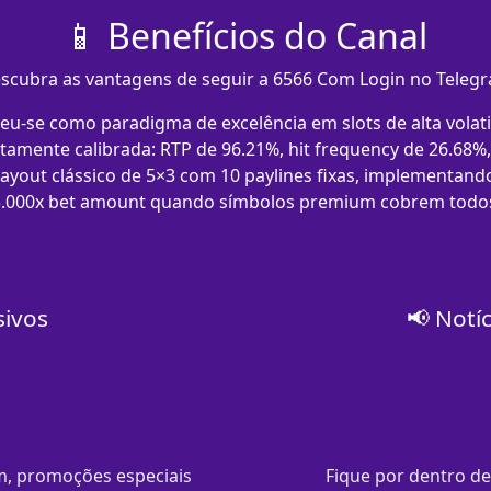
📱 Benefícios do Canal
scubra as vantagens de seguir a 6566 Com Login no Teleg
ceu-se como paradigma de excelência em slots de alta vola
amente calibrada: RTP de 96.21%, hit frequency de 26.68%, e
d layout clássico de 5×3 com 10 paylines fixas, implementa
 5.000x bet amount quando símbolos premium cobrem todos
sivos
📢 Notí
m, promoções especiais
Fique por dentro d