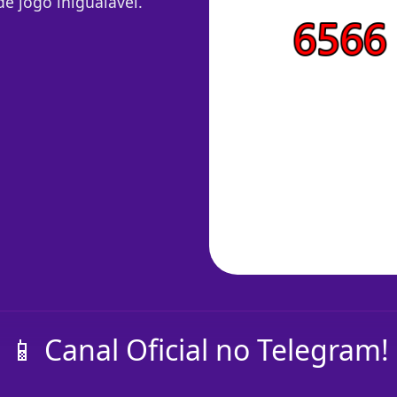
e jogo inigualável.
📱 Canal Oficial no Telegram!