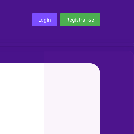
Login
Registrar-se