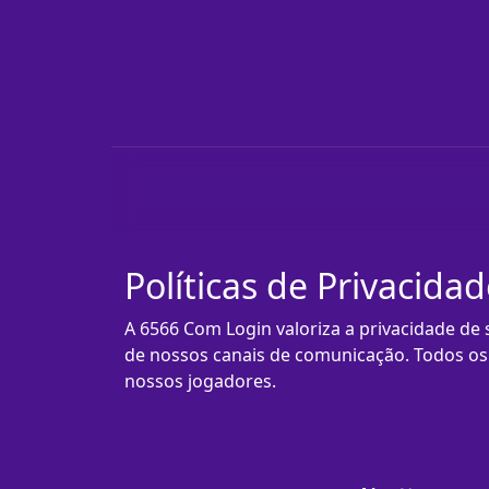
Políticas de Privacida
A 6566 Com Login valoriza a privacidade de
de nossos canais de comunicação. Todos os 
nossos jogadores.