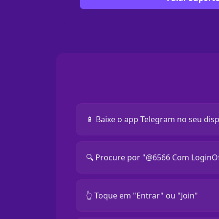
📱 Baixe o app Telegram no seu disp
🔍 Procure por "@6566 Com LoginOfi
👆 Toque em "Entrar" ou "Join"