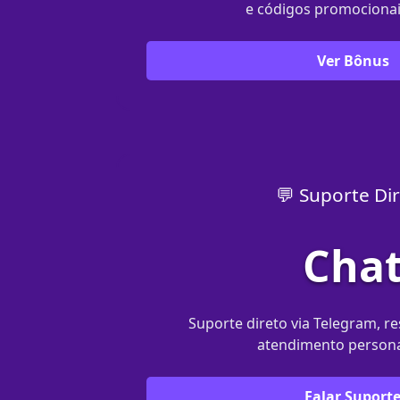
e códigos promocionai
Ver Bônus
💬 Suporte Di
Cha
Suporte direto via Telegram, r
atendimento persona
Falar Suport