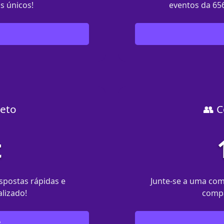
s únicos!
eventos da 65
reto
👥 
t
espostas rápidas e
Junte-se a uma com
lizado!
compa
e