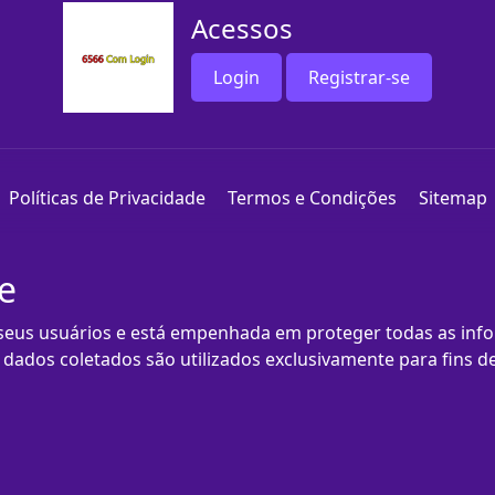
Acessos
Login
Registrar-se
Políticas de Privacidade
Termos e Condições
Sitemap
de
 seus usuários e está empenhada em proteger todas as inf
dados coletados são utilizados exclusivamente para fins d