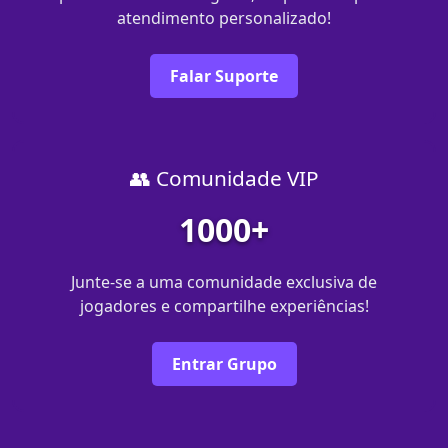
atendimento personalizado!
Falar Suporte
👥 Comunidade VIP
1000+
Junte-se a uma comunidade exclusiva de
jogadores e compartilhe experiências!
Entrar Grupo