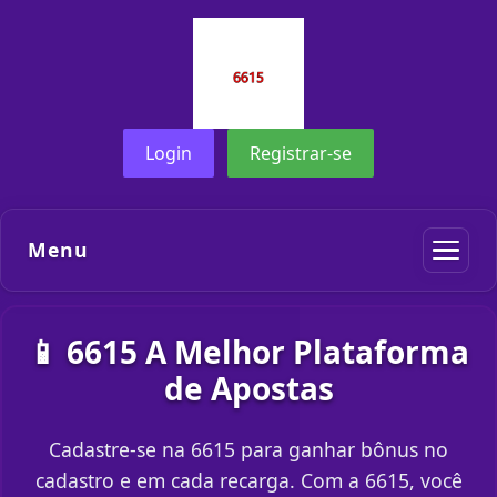
Login
Registrar-se
Menu
📱 6615 A Melhor Plataforma
de Apostas
Cadastre-se na 6615 para ganhar bônus no
cadastro e em cada recarga. Com a 6615, você