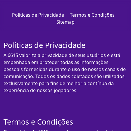
Políticas de Privacidade
Termos e Condições
Sitemap
Políticas de Privacidade
A 6615 valoriza a privacidade de seus usuários e está
empenhada em proteger todas as informações
pessoais fornecidas durante o uso de nossos canais de
comunicação. Todos os dados coletados são utilizados
exclusivamente para fins de melhoria contínua da
experiência de nossos jogadores.
Termos e Condições