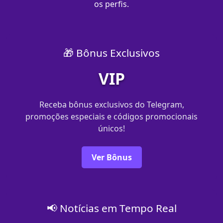
os perfis.
🎁 Bônus Exclusivos
VIP
Receba bônus exclusivos do Telegram,
promoções especiais e códigos promocionais
únicos!
Ver Bônus
📢 Notícias em Tempo Real