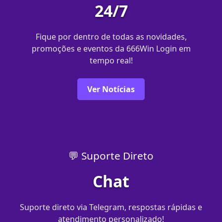
24/7
Fique por dentro de todas as novidades,
promoções e eventos da 666Win Login em
tempo real!
Ver Notícias
💬 Suporte Direto
Chat
Suporte direto via Telegram, respostas rápidas e
atendimento personalizado!