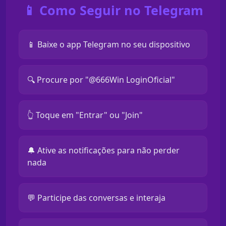
📱 Como Seguir no Telegram
📱 Baixe o app Telegram no seu dispositivo
🔍 Procure por "@666Win LoginOficial"
👆 Toque em "Entrar" ou "Join"
🔔 Ative as notificações para não perder
nada
💬 Participe das conversas e interaja