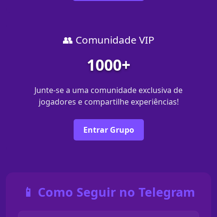
👥 Comunidade VIP
1000+
Junte-se a uma comunidade exclusiva de
jogadores e compartilhe experiências!
Entrar Grupo
📱 Como Seguir no Telegram