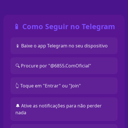
📱 Como Seguir no Telegram
📱 Baixe o app Telegram no seu dispositivo
🔍 Procure por "@6855.ComOficial"
👆 Toque em "Entrar" ou "Join"
🔔 Ative as notificações para não perder
nada