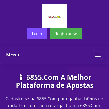
Login
Registrar-se
Menu
📱 6855.Com A Melhor
Plataforma de Apostas
Cadastre-se na 6855.Com para ganhar bônus no
cadastro e em cada recarga. Com a 6855.Com,