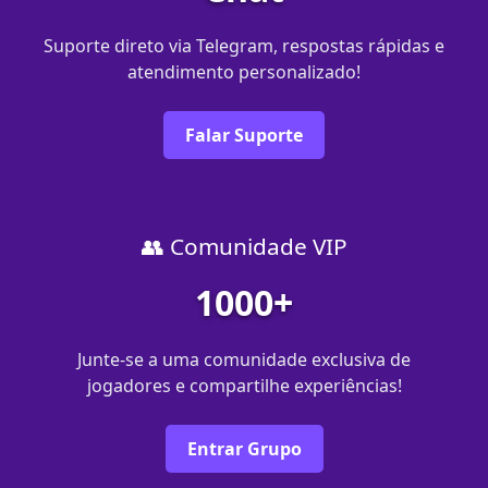
Suporte direto via Telegram, respostas rápidas e
atendimento personalizado!
Falar Suporte
👥 Comunidade VIP
1000+
Junte-se a uma comunidade exclusiva de
jogadores e compartilhe experiências!
Entrar Grupo