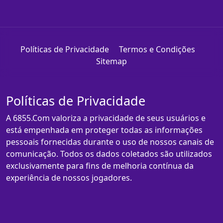
Políticas de Privacidade
Termos e Condições
Sitemap
Políticas de Privacidade
A 6855.Com valoriza a privacidade de seus usuários e
está empenhada em proteger todas as informações
pessoais fornecidas durante o uso de nossos canais de
comunicação. Todos os dados coletados são utilizados
exclusivamente para fins de melhoria contínua da
experiência de nossos jogadores.