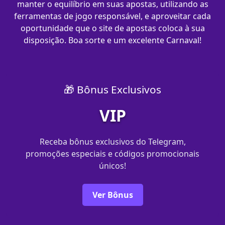
manter o equilíbrio em suas apostas, utilizando as
ferramentas de jogo responsável, e aproveitar cada
oportunidade que o site de apostas coloca à sua
disposição. Boa sorte e um excelente Carnaval!
🎁 Bônus Exclusivos
VIP
Receba bônus exclusivos do Telegram,
promoções especiais e códigos promocionais
únicos!
Ver Bônus