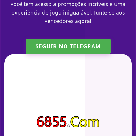
você tem acesso a promoções incríveis e uma
experiência de jogo inigualável. Junte-se aos
vencedores agora!
SEGUIR NO TELEGRAM