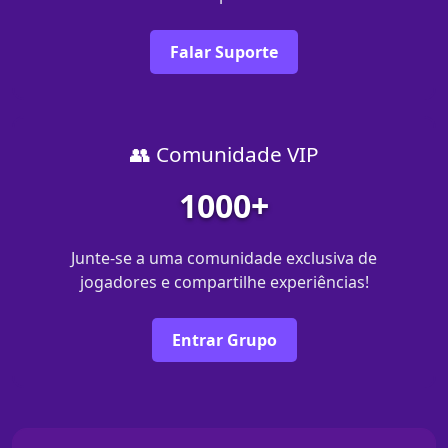
Falar Suporte
👥 Comunidade VIP
1000+
Junte-se a uma comunidade exclusiva de
jogadores e compartilhe experiências!
Entrar Grupo