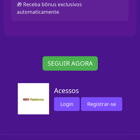
🎁 Receba bônus exclusivos
automaticamente
SEGUIR AGORA
Acessos
Login
Registrar-se