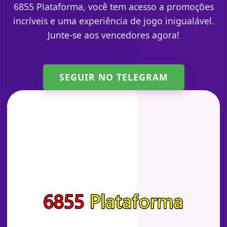
6855 Plataforma, você tem acesso a promoções
incríveis e uma experiência de jogo inigualável.
Junte-se aos vencedores agora!
SEGUIR NO TELEGRAM