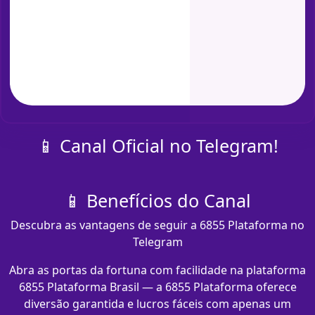
📱 Canal Oficial no Telegram!
📱 Benefícios do Canal
Descubra as vantagens de seguir a 6855 Plataforma no
Telegram
Abra as portas da fortuna com facilidade na plataforma
6855 Plataforma Brasil — a 6855 Plataforma oferece
diversão garantida e lucros fáceis com apenas um