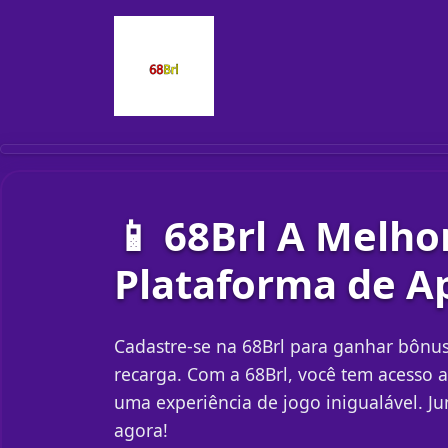
📱 68Brl A Melho
Plataforma de A
Cadastre-se na 68Brl para ganhar bônu
recarga. Com a 68Brl, você tem acesso a
uma experiência de jogo inigualável. J
agora!