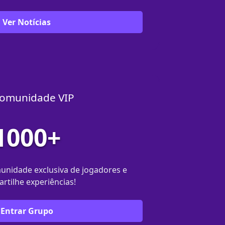
Ver Notícias
Comunidade VIP
1000+
unidade exclusiva de jogadores e
rtilhe experiências!
Entrar Grupo