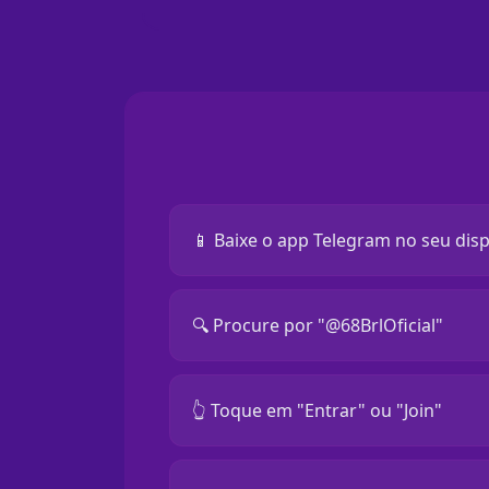
📱 Baixe o app Telegram no seu disp
🔍 Procure por "@68BrlOficial"
👆 Toque em "Entrar" ou "Join"