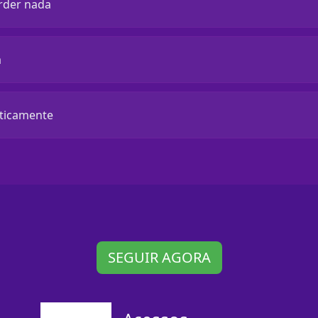
erder nada
a
aticamente
SEGUIR AGORA