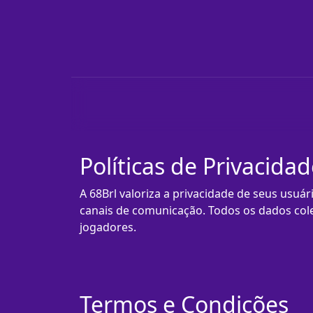
Políticas de Privacida
A 68Brl valoriza a privacidade de seus usu
canais de comunicação. Todos os dados cole
jogadores.
Termos e Condições