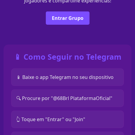
jogadores e compartilhe experiências!
Entrar Grupo
📱 Como Seguir no Telegram
📱 Baixe o app Telegram no seu dispositivo
🔍 Procure por "@68Brl PlataformaOficial"
👆 Toque em "Entrar" ou "Join"