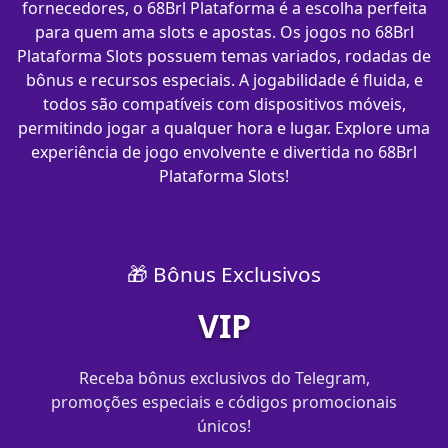
fornecedores, o 68Brl Plataforma é a escolha perfeita
para quem ama slots e apostas. Os jogos no 68Brl
Plataforma Slots possuem temas variados, rodadas de
bônus e recursos especiais. A jogabilidade é fluida, e
todos são compatíveis com dispositivos móveis,
permitindo jogar a qualquer hora e lugar. Explore uma
experiência de jogo envolvente e divertida no 68Brl
Plataforma Slots!
🎁 Bônus Exclusivos
VIP
Receba bônus exclusivos do Telegram,
promoções especiais e códigos promocionais
únicos!