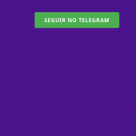
SEGUIR NO TELEGRAM