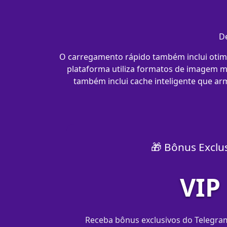
D
O carregamento rápido também inclui oti
plataforma utiliza formatos de imagem 
também inclui cache inteligente que ar
🎁 Bônus Exclu
VIP
Receba bônus exclusivos do Telegra