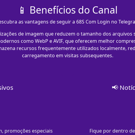
📱 Benefícios do Canal
escubra as vantagens de seguir a 68S Com Login no Telegr
mizações de imagem que reduzem o tamanho dos arquivos s
modernos como WebP e AVIF, que oferecem melhor compress
mazena recursos frequentemente utilizados localmente, re
carregamento em visitas subsequentes.
sivos
📢 Notí
m, promoções especiais
Fique por dentro d