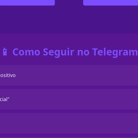
📱 Como Seguir no Telegram
ositivo
ial"