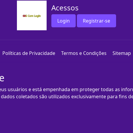
Acessos
Login
Registrar-se
Políticas de Privacidade
Termos e Condições
Sitemap
de
seus usuários e está empenhada em proteger todas as info
dados coletados são utilizados exclusivamente para fins d