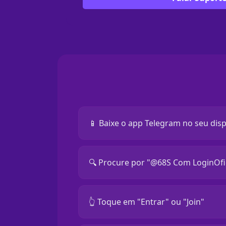
📱 Baixe o app Telegram no seu disp
🔍 Procure por "@68S Com LoginOfic
👆 Toque em "Entrar" ou "Join"