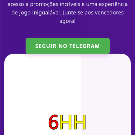
acesso a promoções incríveis e uma experiência
de jogo inigualável. Junte-se aos vencedores
agora!
SEGUIR NO TELEGRAM