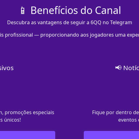
📱 Benefícios do Canal
Descubra as vantagens de seguir a 6QQ no Telegram
s profissional — proporcionando aos jogadores uma experiê
sivos
📢 Notí
m, promoções especiais
Fique por dentro d
s únicos!
eventos 