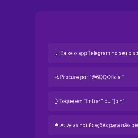
📱 Baixe o app Telegram no seu disp
🔍 Procure por "@6QQOficial"
👆 Toque em "Entrar" ou "Join"
🔔 Ative as notificações para não p