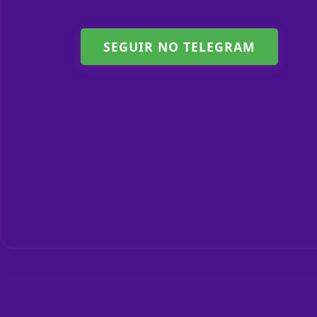
SEGUIR NO TELEGRAM