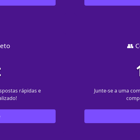
reto
👥 
t
espostas rápidas e
Junte-se a uma com
lizado!
compa
e