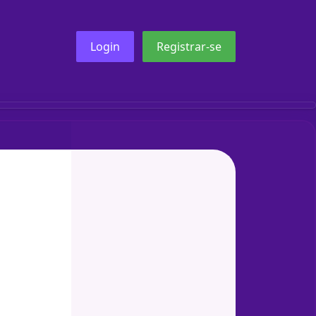
Login
Registrar-se