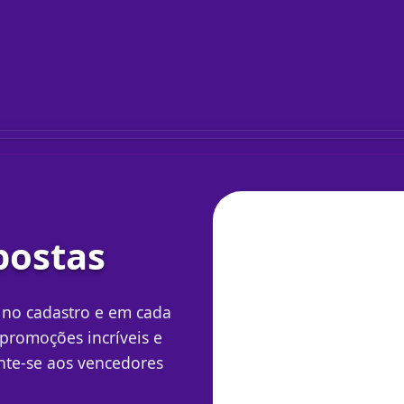
postas
 no cadastro e em cada
promoções incríveis e
unte-se aos vencedores