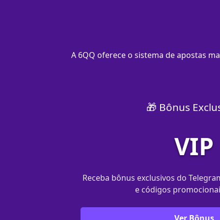
A 6QQ oferece o sistema de apostas mai
🎁 Bônus Exclu
VIP
Receba bônus exclusivos do Telegra
e códigos promocionai
Ver Bônus