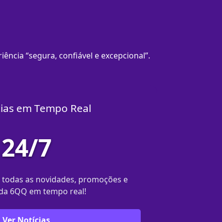
ncia “segura, confiável e excepcional”.
cias em Tempo Real
24/7
e todas as novidades, promoções e
da 6QQ em tempo real!
Ver Notícias