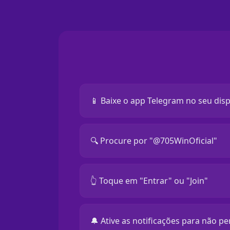
📱 Baixe o app Telegram no seu disp
🔍 Procure por "@705WinOficial"
👆 Toque em "Entrar" ou "Join"
🔔 Ative as notificações para não p