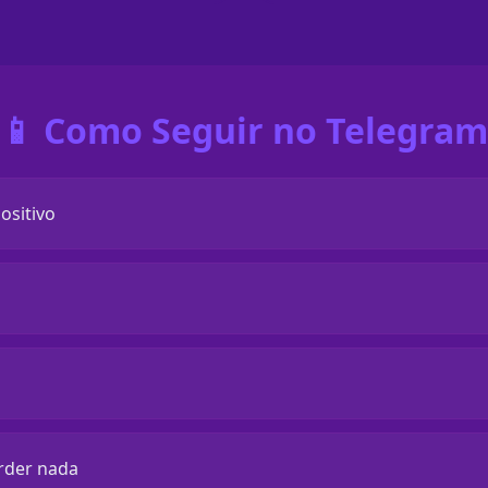
📱 Como Seguir no Telegram
ositivo
erder nada