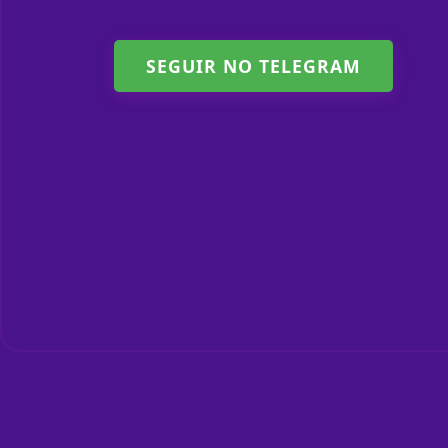
SEGUIR NO TELEGRAM