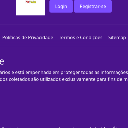
Login
Registrar-se
Políticas de Privacidade
Termos e Condições
Sitemap
de
uários e está empenhada em proteger todas as informações
os coletados são utilizados exclusivamente para fins de m