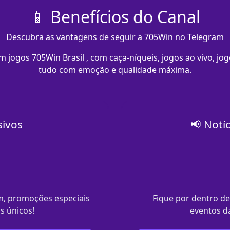
📱 Benefícios do Canal
Descubra as vantagens de seguir a 705Win no Telegram
m jogos 705Win Brasil , com caça-níqueis, jogos ao vivo, jo
tudo com emoção e qualidade máxima.
sivos
📢 Notí
m, promoções especiais
Fique por dentro d
s únicos!
eventos d