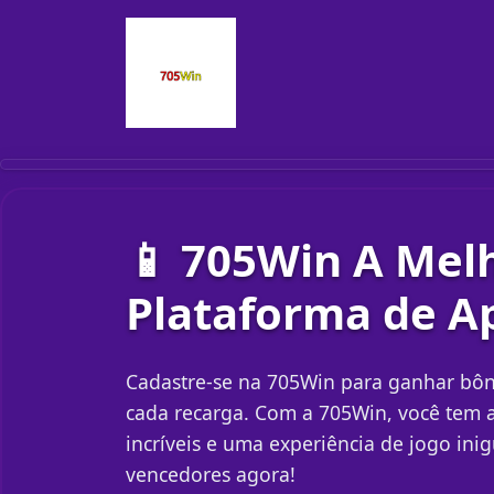
📱 705Win A Mel
Plataforma de A
Cadastre-se na 705Win para ganhar bôn
cada recarga. Com a 705Win, você tem 
incríveis e uma experiência de jogo inig
vencedores agora!