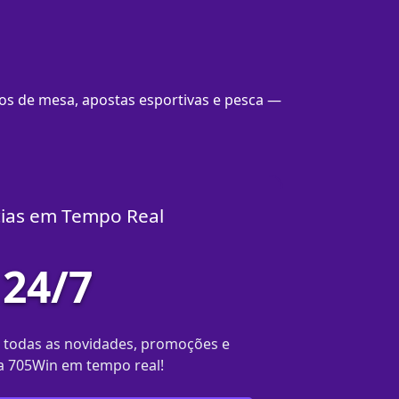
gos de mesa, apostas esportivas e pesca —
cias em Tempo Real
24/7
e todas as novidades, promoções e
a 705Win em tempo real!