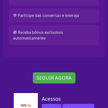
💬 Participe das conversas e interaja
🎁 Receba bônus exclusivos
automaticamente
SEGUIR AGORA
Acessos