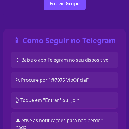
Entrar Grupo
📱 Como Seguir no Telegram
📱 Baixe o app Telegram no seu dispositivo
🔍 Procure por "@7075 VipOficial"
👆 Toque em "Entrar" ou "Join"
🔔 Ative as notificações para não perder
nada