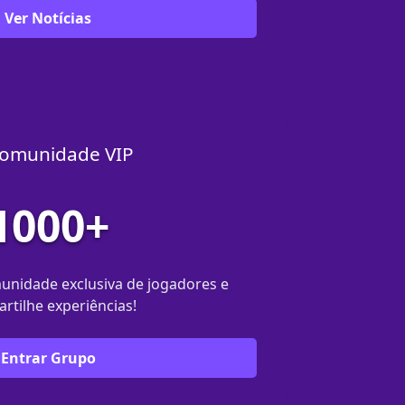
Ver Notícias
Comunidade VIP
1000+
unidade exclusiva de jogadores e
rtilhe experiências!
Entrar Grupo