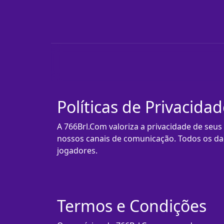
Políticas de Privacida
A 766Brl.Com valoriza a privacidade de seu
nossos canais de comunicação. Todos os dad
jogadores.
Termos e Condições