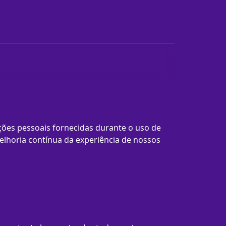
ções pessoais fornecidas durante o uso de
elhoria contínua da experiência de nossos