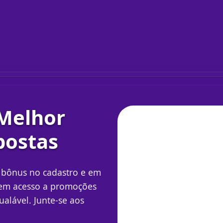
 Melhor
postas
 bônus no cadastro e em
tem acesso a promoções
ualável. Junte-se aos