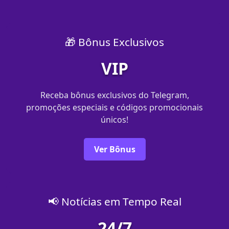
🎁 Bônus Exclusivos
VIP
Receba bônus exclusivos do Telegram,
promoções especiais e códigos promocionais
únicos!
Ver Bônus
📢 Notícias em Tempo Real
24/7