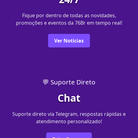
Fique por dentro de todas as novidades,
promoções e eventos da 76Br em tempo real!
Ver Notícias
💬 Suporte Direto
Chat
Suporte direto via Telegram, respostas rápidas e
atendimento personalizado!