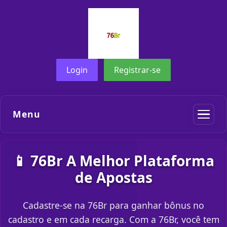
Login
Registrar-se
Menu
📱 76Br A Melhor Plataforma
de Apostas
Cadastre-se na 76Br para ganhar bônus no
cadastro e em cada recarga. Com a 76Br, você tem