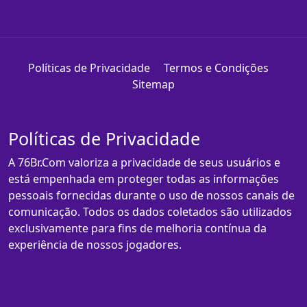
Políticas de Privacidade
Termos e Condições
Sitemap
Políticas de Privacidade
A 76Br.Com valoriza a privacidade de seus usuários e
está empenhada em proteger todas as informações
pessoais fornecidas durante o uso de nossos canais de
comunicação. Todos os dados coletados são utilizados
exclusivamente para fins de melhoria contínua da
experiência de nossos jogadores.