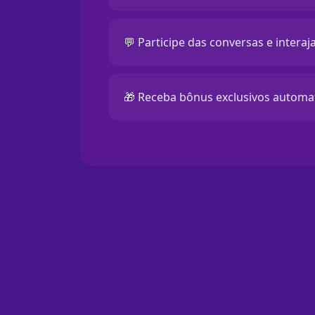
💬 Participe das conversas e interaj
🎁 Receba bônus exclusivos autom