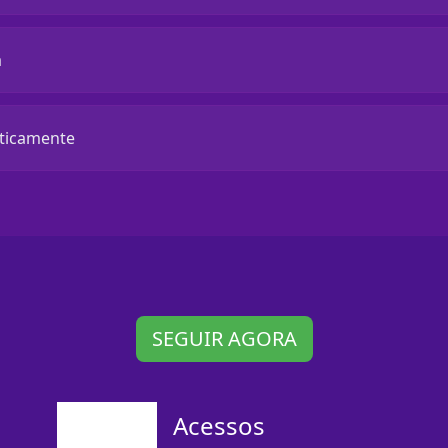
a
aticamente
SEGUIR AGORA
Acessos