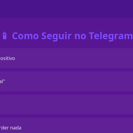
📱 Como Seguir no Telegram
ositivo
al"
erder nada