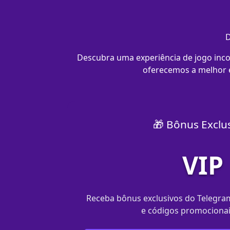
D
Descubra uma experiência de jogo incom
oferecemos a melhor e
🎁 Bônus Exclu
VIP
Receba bônus exclusivos do Telegra
e códigos promocionai