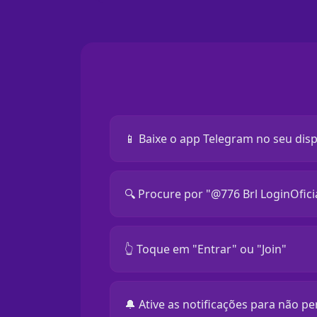
📱 Baixe o app Telegram no seu disp
🔍 Procure por "@776 Brl LoginOfici
👆 Toque em "Entrar" ou "Join"
🔔 Ative as notificações para não p