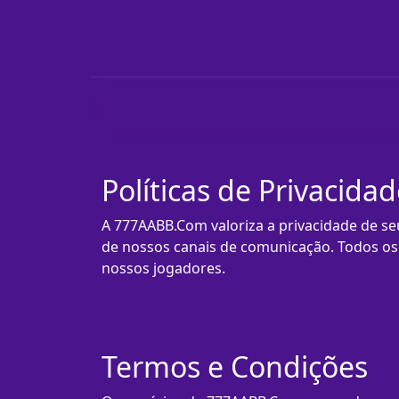
Políticas de Privacida
A 777AABB.Com valoriza a privacidade de s
de nossos canais de comunicação. Todos os 
nossos jogadores.
Termos e Condições