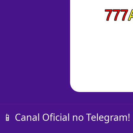
📱 Canal Oficial no Telegram!