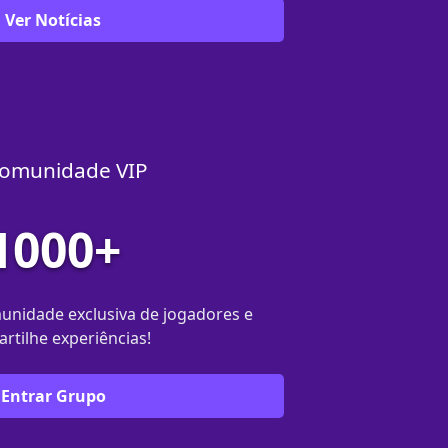
Ver Notícias
Comunidade VIP
1000+
unidade exclusiva de jogadores e
rtilhe experiências!
Entrar Grupo