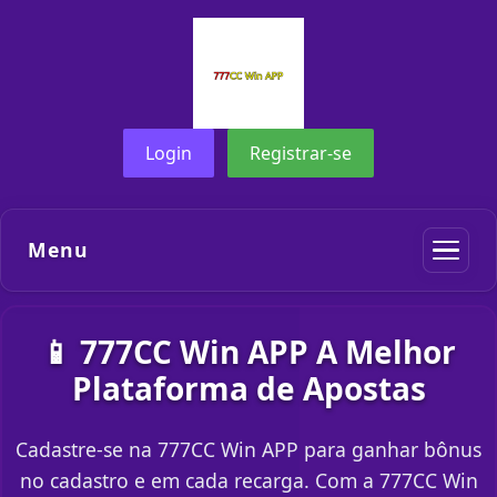
Login
Registrar-se
Menu
📱 777CC Win APP A Melhor
Plataforma de Apostas
Cadastre-se na 777CC Win APP para ganhar bônus
no cadastro e em cada recarga. Com a 777CC Win