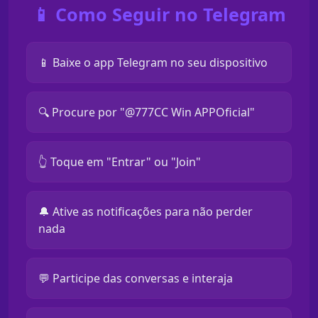
📱 Como Seguir no Telegram
📱 Baixe o app Telegram no seu dispositivo
🔍 Procure por "@777CC Win APPOficial"
👆 Toque em "Entrar" ou "Join"
🔔 Ative as notificações para não perder
nada
💬 Participe das conversas e interaja