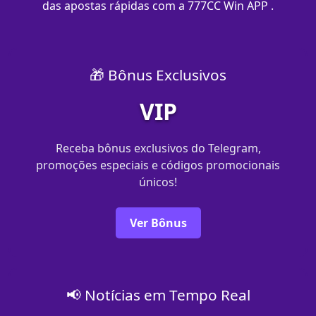
das apostas rápidas com a 777CC Win APP .
🎁 Bônus Exclusivos
VIP
Receba bônus exclusivos do Telegram,
promoções especiais e códigos promocionais
únicos!
Ver Bônus
📢 Notícias em Tempo Real