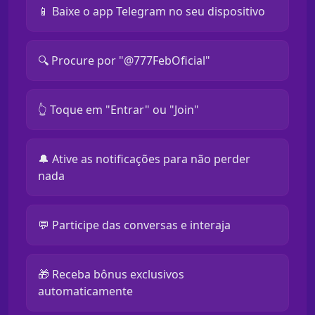
📱 Baixe o app Telegram no seu dispositivo
🔍 Procure por "@777FebOficial"
👆 Toque em "Entrar" ou "Join"
🔔 Ative as notificações para não perder
nada
💬 Participe das conversas e interaja
🎁 Receba bônus exclusivos
automaticamente