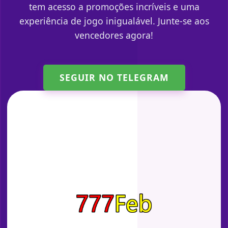
tem acesso a promoções incríveis e uma
experiência de jogo inigualável. Junte-se aos
vencedores agora!
SEGUIR NO TELEGRAM