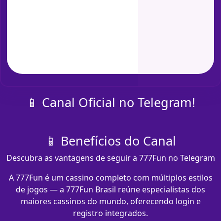
📱 Canal Oficial no Telegram!
📱 Benefícios do Canal
Descubra as vantagens de seguir a 777Fun no Telegram
A 777Fun é um cassino completo com múltiplos estilos
de jogos — a 777Fun Brasil reúne especialistas dos
maiores cassinos do mundo, oferecendo login e
registro integrados.