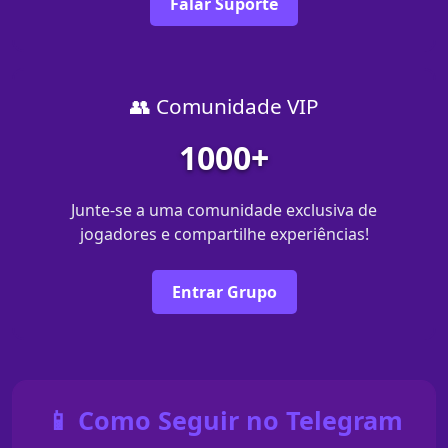
Falar Suporte
👥 Comunidade VIP
1000+
Junte-se a uma comunidade exclusiva de
jogadores e compartilhe experiências!
Entrar Grupo
📱 Como Seguir no Telegram