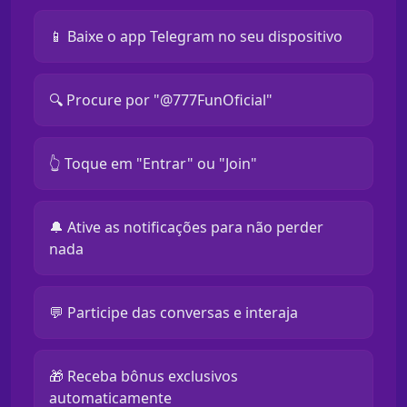
📱 Baixe o app Telegram no seu dispositivo
🔍 Procure por "@777FunOficial"
👆 Toque em "Entrar" ou "Join"
🔔 Ative as notificações para não perder
nada
💬 Participe das conversas e interaja
🎁 Receba bônus exclusivos
automaticamente