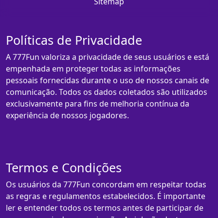
Sitemap
Políticas de Privacidade
A 777Fun valoriza a privacidade de seus usuários e está
empenhada em proteger todas as informações
pessoais fornecidas durante o uso de nossos canais de
comunicação. Todos os dados coletados são utilizados
exclusivamente para fins de melhoria contínua da
experiência de nossos jogadores.
Termos e Condições
Os usuários da 777Fun concordam em respeitar todas
as regras e regulamentos estabelecidos. É importante
ler e entender todos os termos antes de participar de