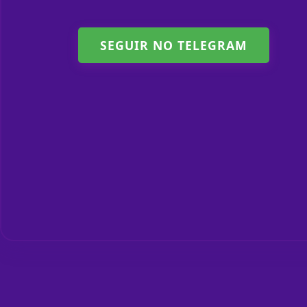
SEGUIR NO TELEGRAM