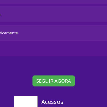
a
aticamente
SEGUIR AGORA
Acessos