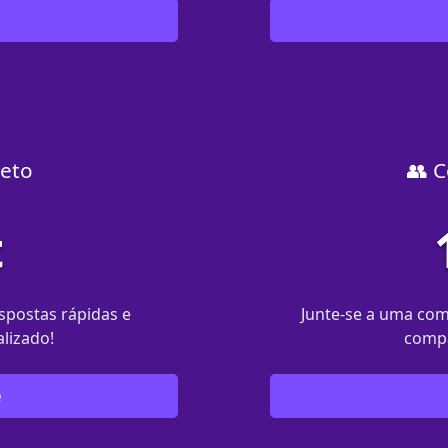
reto
👥 
t
espostas rápidas e
Junte-se a uma com
lizado!
compa
e