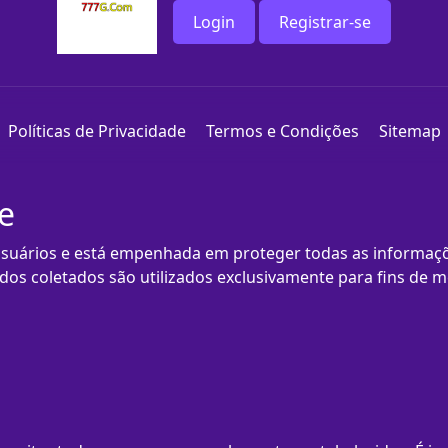
Login
Registrar-se
Políticas de Privacidade
Termos e Condições
Sitemap
de
 usuários e está empenhada em proteger todas as informaçõ
os coletados são utilizados exclusivamente para fins de m