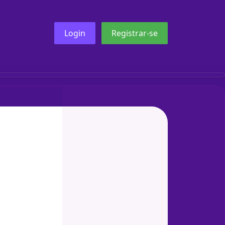
Login
Registrar-se