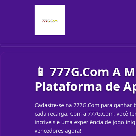
📱 777G.Com A M
Plataforma de A
Cadastre-se na 777G.Com para ganhar 
cada recarga. Com a 777G.Com, você t
incríveis e uma experiência de jogo inig
vencedores agora!