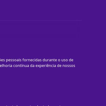
es pessoais fornecidas durante o uso de
elhoria contínua da experiência de nossos