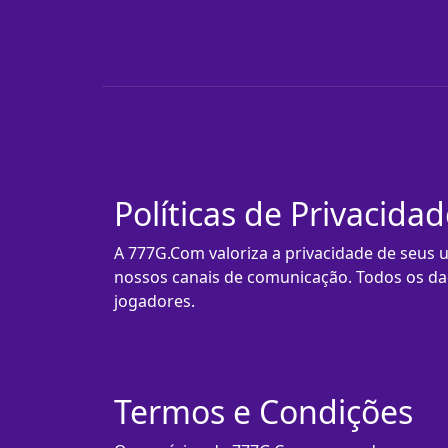
Políticas de Privacida
A 777G.Com valoriza a privacidade de seus
nossos canais de comunicação. Todos os dad
jogadores.
Termos e Condições