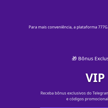
Para mais conveniência, a plataforma 777G
🎁 Bônus Exclu
VIP
Receba bônus exclusivos do Telegra
e códigos promocionai