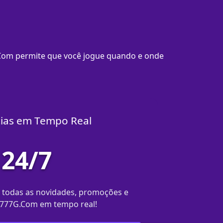
G.Com permite que você jogue quando e onde
cias em Tempo Real
24/7
e todas as novidades, promoções e
 777G.Com em tempo real!