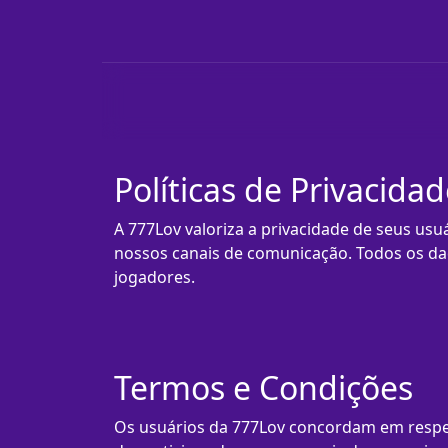
Políticas de Privacida
A 777Lov valoriza a privacidade de seus us
nossos canais de comunicação. Todos os dad
jogadores.
Termos e Condições
Os usuários da 777Lov concordam em respeit