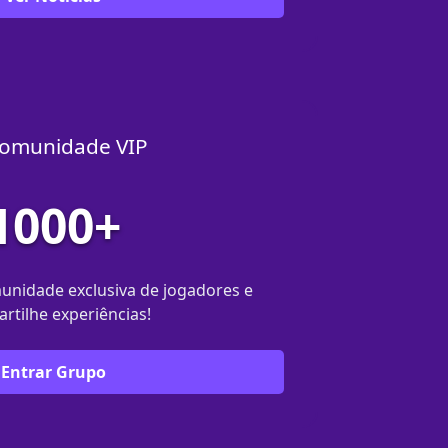
Comunidade VIP
1000+
unidade exclusiva de jogadores e
rtilhe experiências!
Entrar Grupo