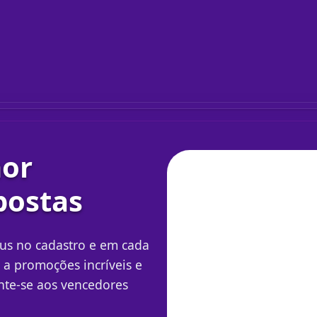
hor
postas
us no cadastro e em cada
 a promoções incríveis e
unte-se aos vencedores