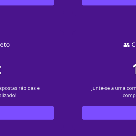
reto
👥 
t
espostas rápidas e
Junte-se a uma com
lizado!
compa
e