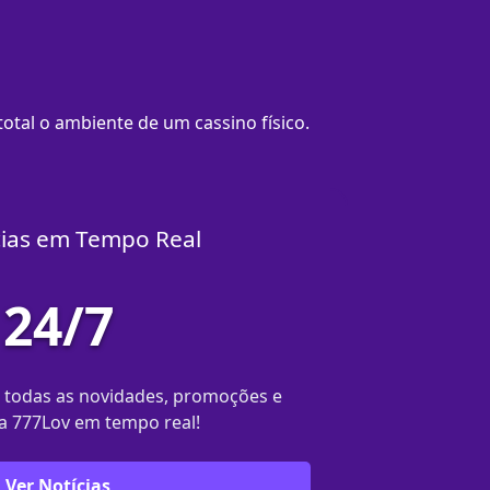
otal o ambiente de um cassino físico.
cias em Tempo Real
24/7
e todas as novidades, promoções e
a 777Lov em tempo real!
Ver Notícias