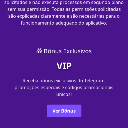
solicitados e não executa processos em segundo plano
sem sua permissão. Todas as permissões solicitadas
são explicadas claramente e são necessárias para o
funcionamento adequado do aplicativo.
🎁 Bônus Exclusivos
VIP
Receba bônus exclusivos do Telegram,
promoções especiais e códigos promocionais
únicos!
Ver Bônus