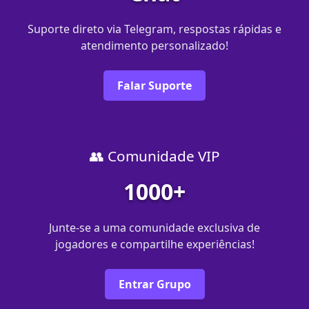
Suporte direto via Telegram, respostas rápidas e
atendimento personalizado!
Falar Suporte
👥 Comunidade VIP
1000+
Junte-se a uma comunidade exclusiva de
jogadores e compartilhe experiências!
Entrar Grupo