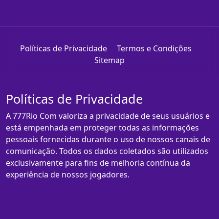
Políticas de Privacidade
Termos e Condições
Sitemap
Políticas de Privacidade
A 777Rio Com valoriza a privacidade de seus usuários e
está empenhada em proteger todas as informações
pessoais fornecidas durante o uso de nossos canais de
comunicação. Todos os dados coletados são utilizados
exclusivamente para fins de melhoria contínua da
experiência de nossos jogadores.