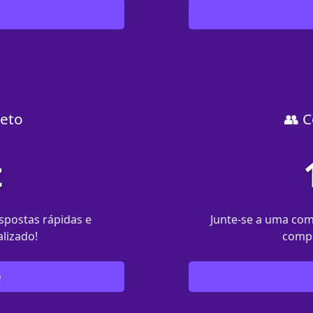
reto
👥 
t
espostas rápidas e
Junte-se a uma com
lizado!
compa
e