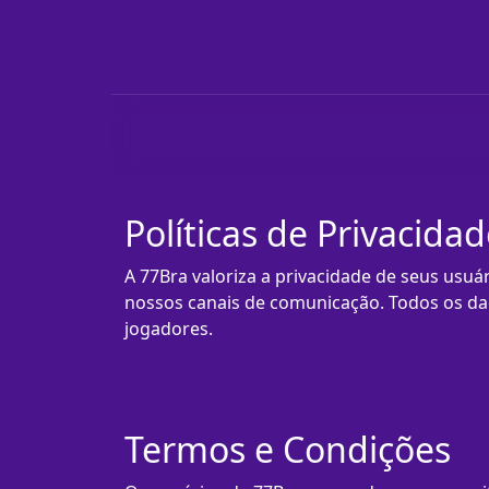
Políticas de Privacida
A 77Bra valoriza a privacidade de seus usu
nossos canais de comunicação. Todos os dad
jogadores.
Termos e Condições