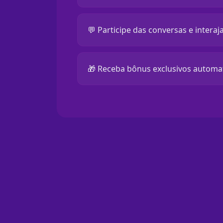
💬 Participe das conversas e interaj
🎁 Receba bônus exclusivos autom