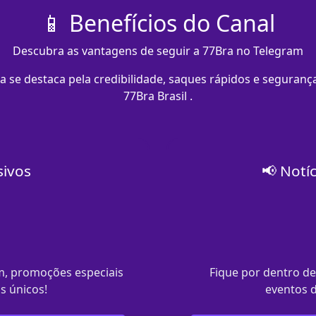
📱 Benefícios do Canal
Descubra as vantagens de seguir a 77Bra no Telegram
 se destaca pela credibilidade, saques rápidos e segurança
77Bra Brasil .
sivos
📢 Notí
m, promoções especiais
Fique por dentro d
s únicos!
eventos 