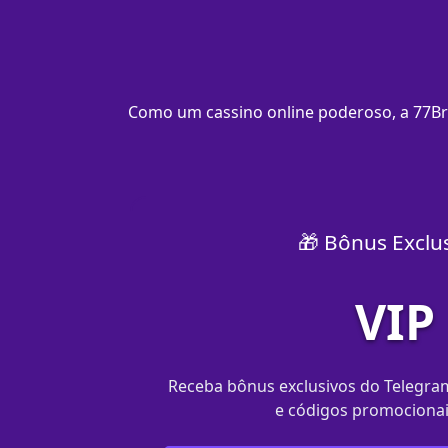
Como um cassino online poderoso, a 77Bra
🎁 Bônus Exclu
VIP
Receba bônus exclusivos do Telegra
e códigos promocionai