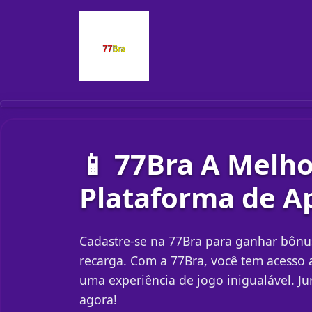
📱 77Bra A Melh
Plataforma de A
Cadastre-se na 77Bra para ganhar bônu
recarga. Com a 77Bra, você tem acesso 
uma experiência de jogo inigualável. J
agora!