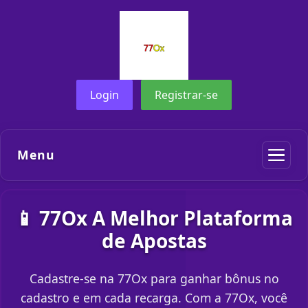
Login
Registrar-se
Menu
📱 77Ox A Melhor Plataforma
de Apostas
Cadastre-se na 77Ox para ganhar bônus no
cadastro e em cada recarga. Com a 77Ox, você