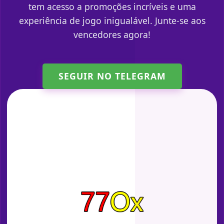
tem acesso a promoções incríveis e uma
experiência de jogo inigualável. Junte-se aos
vencedores agora!
SEGUIR NO TELEGRAM