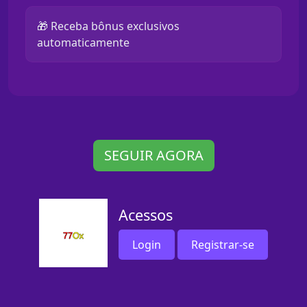
🎁 Receba bônus exclusivos
automaticamente
SEGUIR AGORA
Acessos
Login
Registrar-se