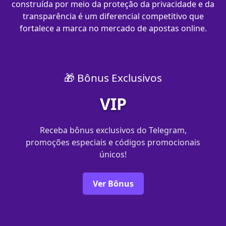
construída por meio da proteção da privacidade e da
transparência é um diferencial competitivo que
fortalece a marca no mercado de apostas online.
🎁 Bônus Exclusivos
VIP
Receba bônus exclusivos do Telegram,
promoções especiais e códigos promocionais
únicos!
Ver Bônus