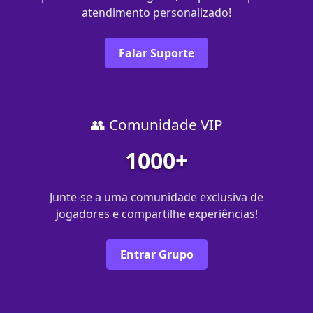
atendimento personalizado!
Falar Suporte
👥 Comunidade VIP
1000+
Junte-se a uma comunidade exclusiva de
jogadores e compartilhe experiências!
Entrar Grupo