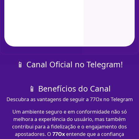
📱 Canal Oficial no Telegram!
📱 Benefícios do Canal
Descubra as vantagens de seguir a 77Ox no Telegram
Um ambiente seguro e em conformidade não só
melhora a experiência do usuário, mas também
contribui para a fidelização e o engajamento dos
apostadores. O
77Ox
entende que a confiança