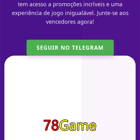
tem acesso a promoções incríveis e uma
experiência de jogo inigualável. Junte-se aos
vencedores agora!
SEGUIR NO TELEGRAM