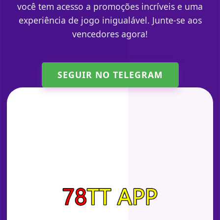
você tem acesso a promoções incríveis e uma
experiência de jogo inigualável. Junte-se aos
vencedores agora!
SEGUIR NO TELEGRAM