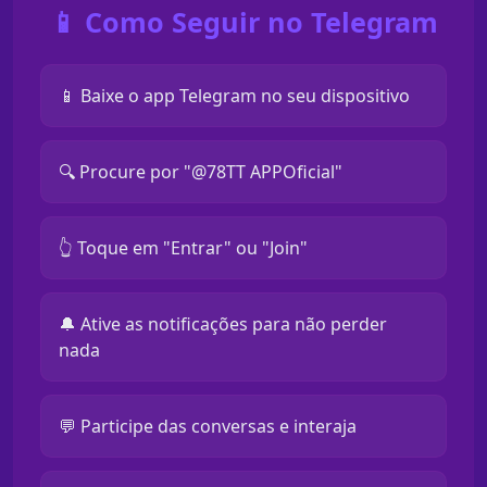
📱 Como Seguir no Telegram
📱 Baixe o app Telegram no seu dispositivo
🔍 Procure por "@78TT APPOficial"
👆 Toque em "Entrar" ou "Join"
🔔 Ative as notificações para não perder
nada
💬 Participe das conversas e interaja