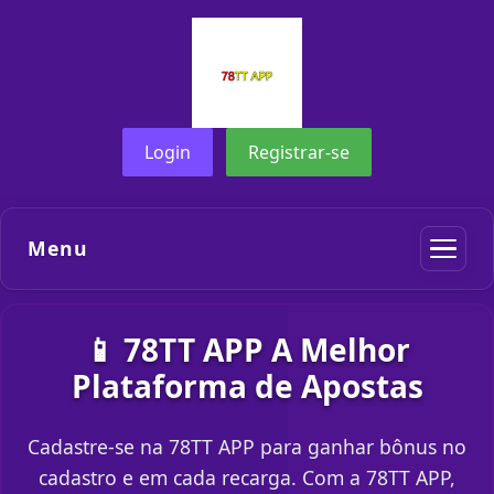
Login
Registrar-se
Menu
📱 78TT APP A Melhor
Plataforma de Apostas
Cadastre-se na 78TT APP para ganhar bônus no
cadastro e em cada recarga. Com a 78TT APP,