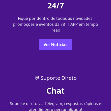
24/7
Fique por dentro de todas as novidades,
promoções e eventos da 78TT APP em tempo
real!
Ver Notícias
💬 Suporte Direto
Chat
Suporte direto via Telegram, respostas rápidas e
atendimento personalizado!