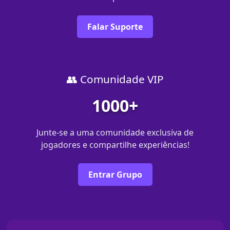
Falar Suporte
👥 Comunidade VIP
1000+
Junte-se a uma comunidade exclusiva de
jogadores e compartilhe experiências!
Entrar Grupo