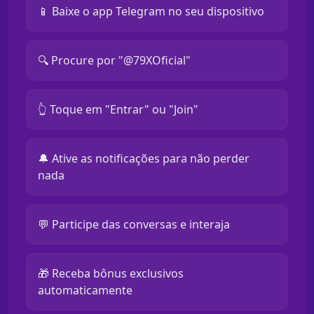
📱 Baixe o app Telegram no seu dispositivo
🔍 Procure por "@79XOficial"
👆 Toque em "Entrar" ou "Join"
🔔 Ative as notificações para não perder
nada
💬 Participe das conversas e interaja
🎁 Receba bônus exclusivos
automaticamente