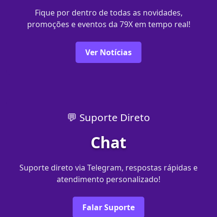
Fique por dentro de todas as novidades,
promoções e eventos da 79X em tempo real!
Ver Notícias
💬 Suporte Direto
Chat
Suporte direto via Telegram, respostas rápidas e
atendimento personalizado!
Falar Suporte