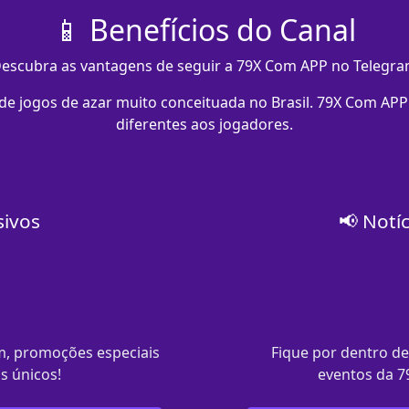
📱 Benefícios do Canal
escubra as vantagens de seguir a 79X Com APP no Telegr
e jogos de azar muito conceituada no Brasil. 79X Com AP
diferentes aos jogadores.
sivos
📢 Notí
m, promoções especiais
Fique por dentro d
s únicos!
eventos da 7