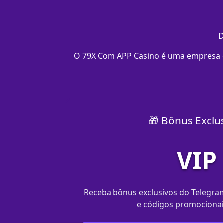
D
O 79X Com APP Casino é uma empresa d
🎁 Bônus Exclu
VIP
Receba bônus exclusivos do Telegra
e códigos promocionai