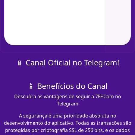
📱 Canal Oficial no Telegram!
📱 Benefícios do Canal
Descubra as vantagens de seguir a 7FF.Com no
Telegram
A segurança é uma prioridade absoluta no
desenvolvimento do aplicativo. Todas as transações são
protegidas por criptografia SSL de 256 bits, e os dados