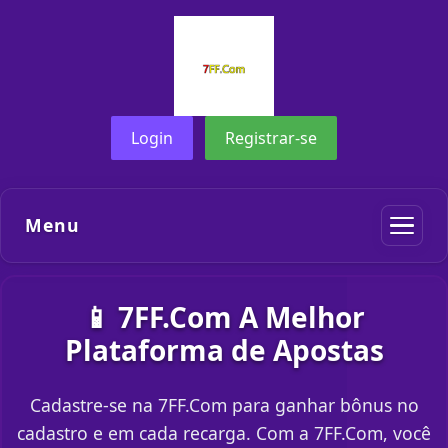
Login
Registrar-se
Menu
📱 7FF.Com A Melhor
Plataforma de Apostas
Cadastre-se na 7FF.Com para ganhar bônus no
cadastro e em cada recarga. Com a 7FF.Com, você