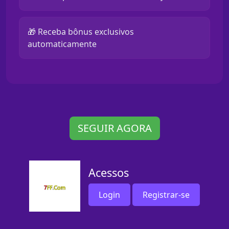
🎁 Receba bônus exclusivos
automaticamente
SEGUIR AGORA
Acessos
Login
Registrar-se