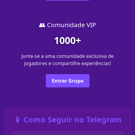
👥 Comunidade VIP
1000+
Junte-se a uma comunidade exclusiva de
jogadores e compartilhe experiências!
Entrar Grupo
📱 Como Seguir no Telegram