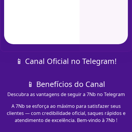
📱 Canal Oficial no Telegram!
📱 Benefícios do Canal
Descubra as vantagens de seguir a 7Nb no Telegram
A 7Nb se esforça ao máximo para satisfazer seus
clientes — com credibilidade oficial, saques rápidos e
atendimento de excelência. Bem-vindo à 7Nb !