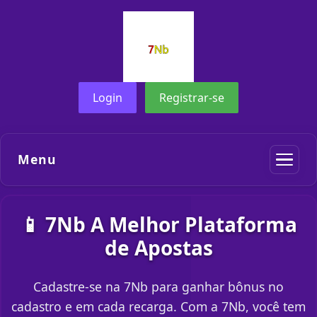
Login
Registrar-se
Menu
📱 7Nb A Melhor Plataforma
de Apostas
Cadastre-se na 7Nb para ganhar bônus no
cadastro e em cada recarga. Com a 7Nb, você tem