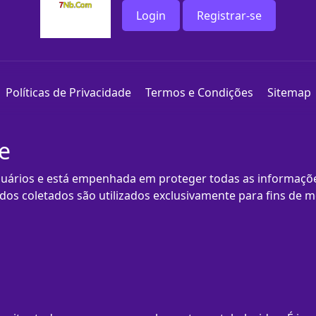
Login
Registrar-se
Políticas de Privacidade
Termos e Condições
Sitemap
de
usuários e está empenhada em proteger todas as informaçõe
os coletados são utilizados exclusivamente para fins de m