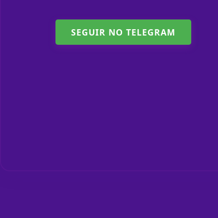
SEGUIR NO TELEGRAM