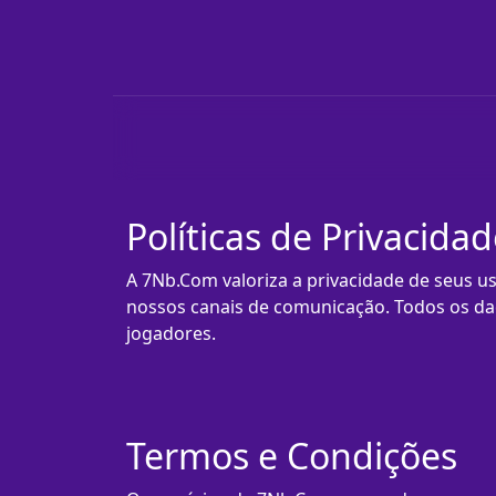
Políticas de Privacida
A 7Nb.Com valoriza a privacidade de seus 
nossos canais de comunicação. Todos os dad
jogadores.
Termos e Condições