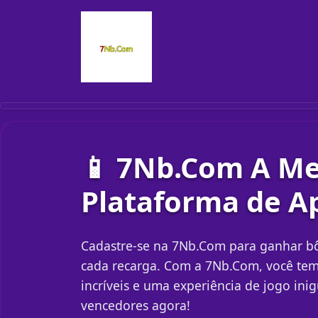
📱 7Nb.Com A Me
Plataforma de A
Cadastre-se na 7Nb.Com para ganhar b
cada recarga. Com a 7Nb.Com, você te
incríveis e uma experiência de jogo inig
vencedores agora!