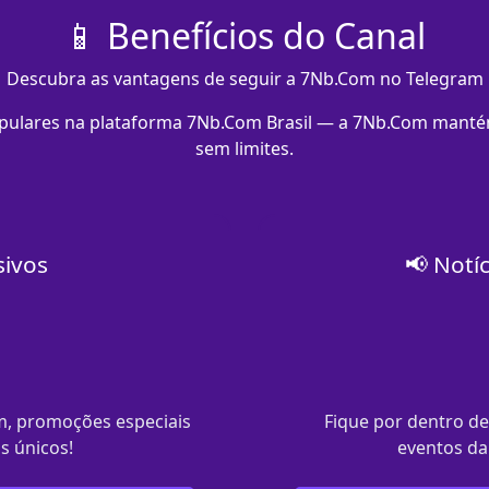
📱 Benefícios do Canal
Descubra as vantagens de seguir a 7Nb.Com no Telegram
opulares na plataforma 7Nb.Com Brasil — a 7Nb.Com mantém
sem limites.
sivos
📢 Notí
m, promoções especiais
Fique por dentro d
s únicos!
eventos da