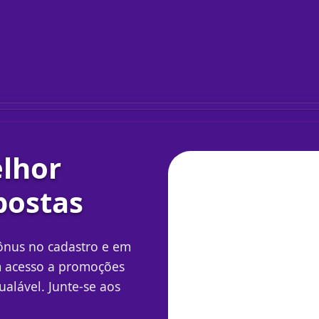
lhor
postas
ônus no cadastro e em
m acesso a promoções
ualável. Junte-se aos