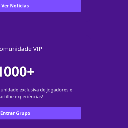
Ver Notícias
Comunidade VIP
1000+
unidade exclusiva de jogadores e
rtilhe experiências!
Entrar Grupo