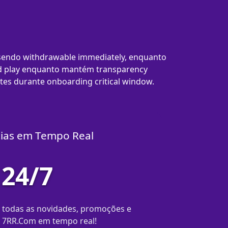
 sendo withdrawable immediately, enquanto
ued play enquanto mantém transparency
ates durante onboarding critical window.
cias em Tempo Real
24/7
e todas as novidades, promoções e
 7RR.Com em tempo real!