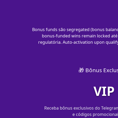
Bonus funds são segregated (bonus balanc
bonus-funded wins remain locked até 
regulatória. Auto-activation upon quali
🎁 Bônus Exclu
VIP
Receba bônus exclusivos do Telegra
e códigos promocionai