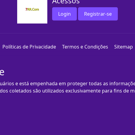
Acessos
Login
Registrar-se
Políticas de Privacidade
Termos e Condições
Sitemap
de
usuários e está empenhada em proteger todas as informaçõe
os coletados são utilizados exclusivamente para fins de m