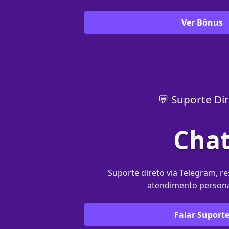
Ver Bônus
💬 Suporte Di
Cha
Suporte direto via Telegram, r
atendimento persona
Falar Suport