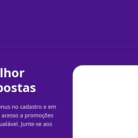
lhor
postas
ônus no cadastro e em
m acesso a promoções
ualável. Junte-se aos