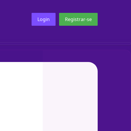
Login
Registrar-se