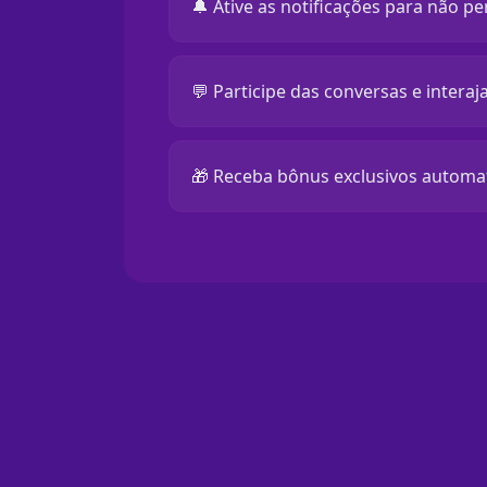
🔔 Ative as notificações para não p
💬 Participe das conversas e interaj
🎁 Receba bônus exclusivos autom