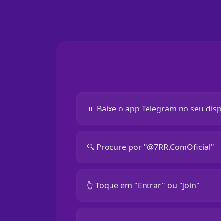
📱 Baixe o app Telegram no seu disp
🔍 Procure por "@7RR.ComOficial"
👆 Toque em "Entrar" ou "Join"