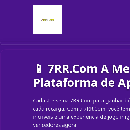
📱 7RR.Com A Me
Plataforma de A
Cadastre-se na 7RR.Com para ganhar b
cada recarga. Com a 7RR.Com, você te
incríveis e uma experiência de jogo inig
vencedores agora!