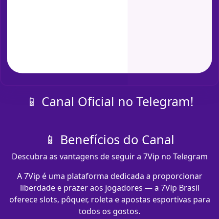
📱 Canal Oficial no Telegram!
📱 Benefícios do Canal
Descubra as vantagens de seguir a 7Vip no Telegram
A 7Vip é uma plataforma dedicada a proporcionar
liberdade e prazer aos jogadores — a 7Vip Brasil
oferece slots, pôquer, roleta e apostas esportivas para
todos os gostos.