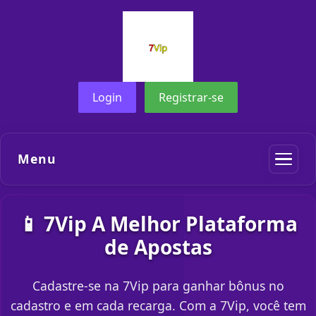
Login
Registrar-se
Menu
📱 7Vip A Melhor Plataforma
de Apostas
Cadastre-se na 7Vip para ganhar bônus no
cadastro e em cada recarga. Com a 7Vip, você tem