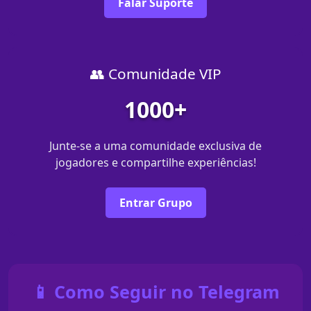
Falar Suporte
👥 Comunidade VIP
1000+
Junte-se a uma comunidade exclusiva de
jogadores e compartilhe experiências!
Entrar Grupo
📱 Como Seguir no Telegram