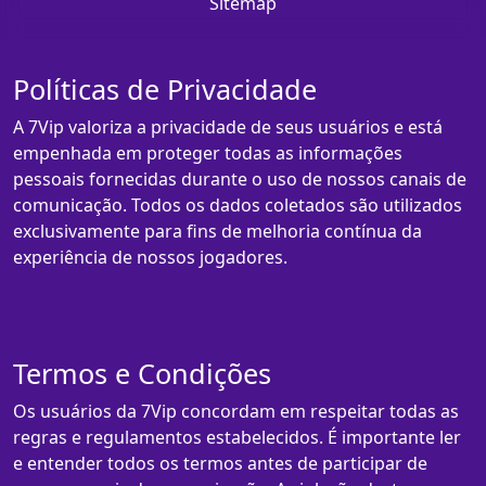
Sitemap
Políticas de Privacidade
A 7Vip valoriza a privacidade de seus usuários e está
empenhada em proteger todas as informações
pessoais fornecidas durante o uso de nossos canais de
comunicação. Todos os dados coletados são utilizados
exclusivamente para fins de melhoria contínua da
experiência de nossos jogadores.
Termos e Condições
Os usuários da 7Vip concordam em respeitar todas as
regras e regulamentos estabelecidos. É importante ler
e entender todos os termos antes de participar de