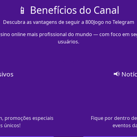
📱 Benefícios do Canal
Descubra as vantagens de seguir a 800Jogo no Telegram
sino online mais profissional do mundo — com foco em seg
usuários.
sivos
📢 Notí
m, promoções especiais
Fique por dentro d
s únicos!
eventos d