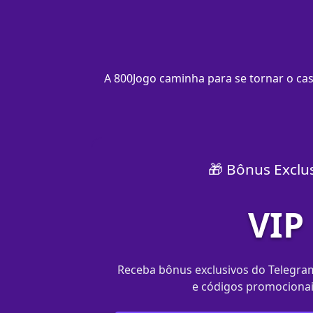
A 800Jogo caminha para se tornar o cas
🎁 Bônus Exclu
VIP
Receba bônus exclusivos do Telegra
e códigos promocionai