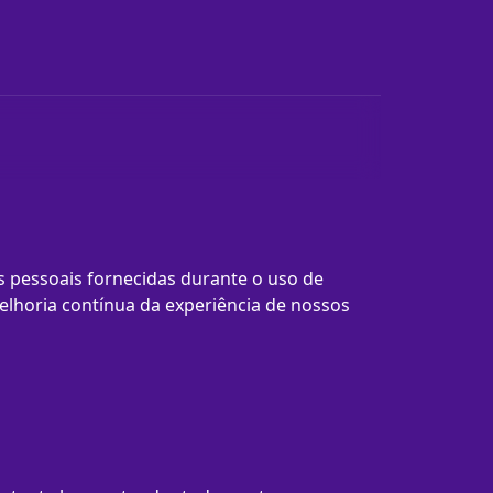
s pessoais fornecidas durante o uso de
elhoria contínua da experiência de nossos