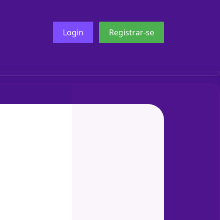
Login
Registrar-se