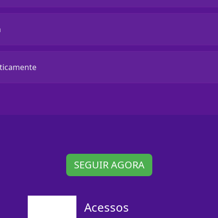
a
aticamente
SEGUIR AGORA
Acessos