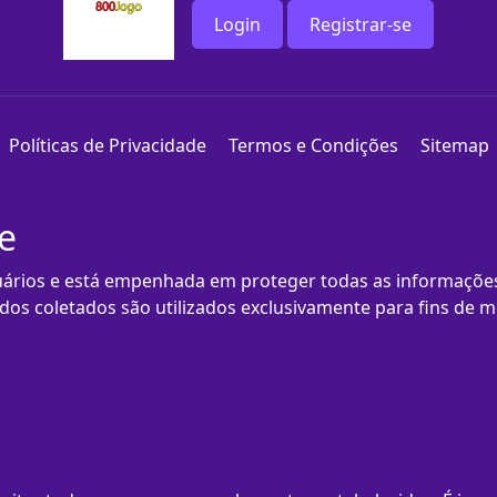
Login
Registrar-se
Políticas de Privacidade
Termos e Condições
Sitemap
de
suários e está empenhada em proteger todas as informaçõe
os coletados são utilizados exclusivamente para fins de m