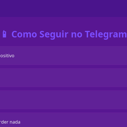
📱 Como Seguir no Telegram
ositivo
erder nada