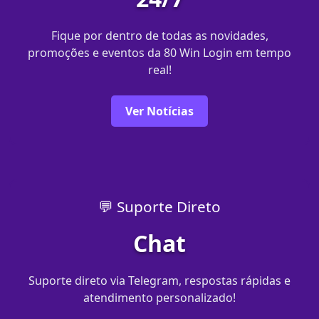
Fique por dentro de todas as novidades,
promoções e eventos da 80 Win Login em tempo
real!
Ver Notícias
💬 Suporte Direto
Chat
Suporte direto via Telegram, respostas rápidas e
atendimento personalizado!