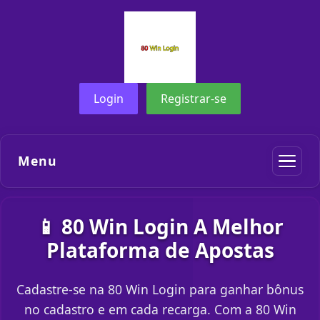
Login
Registrar-se
Menu
📱 80 Win Login A Melhor
Plataforma de Apostas
Cadastre-se na 80 Win Login para ganhar bônus
no cadastro e em cada recarga. Com a 80 Win