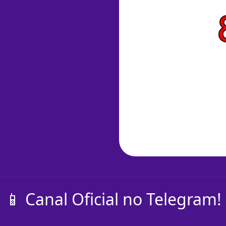
📱 Canal Oficial no Telegram!