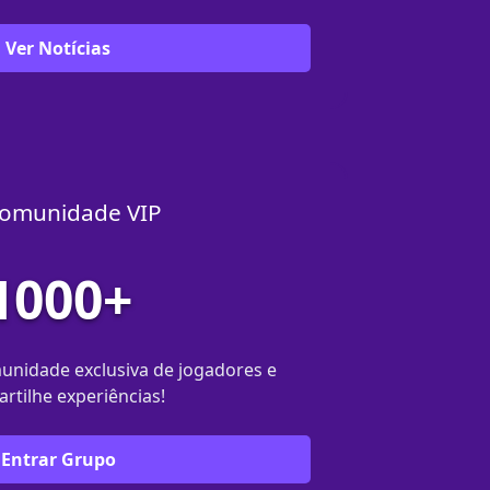
Ver Notícias
Comunidade VIP
1000+
unidade exclusiva de jogadores e
rtilhe experiências!
Entrar Grupo