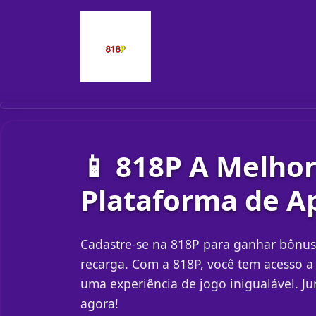
📱 818P A Melho
Plataforma de A
Cadastre-se na 818P para ganhar bônus
recarga. Com a 818P, você tem acesso a
uma experiência de jogo inigualável. J
agora!