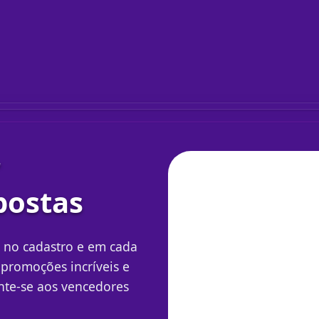
r
postas
 no cadastro e em cada
 promoções incríveis e
unte-se aos vencedores