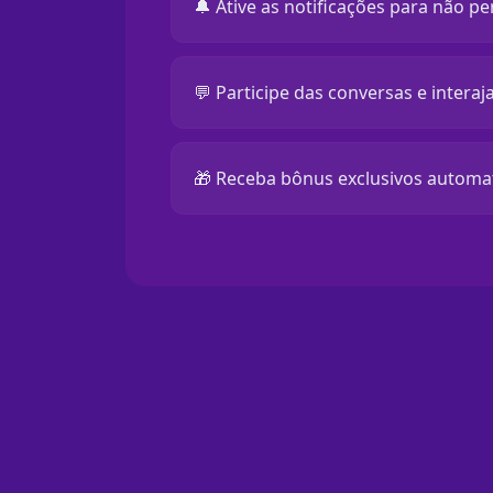
🔔 Ative as notificações para não p
💬 Participe das conversas e interaj
🎁 Receba bônus exclusivos autom