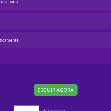
erder nada
a
aticamente
SEGUIR AGORA