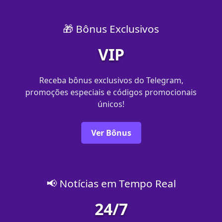
🎁 Bônus Exclusivos
VIP
Receba bônus exclusivos do Telegram,
promoções especiais e códigos promocionais
únicos!
Ver Bônus
📢 Notícias em Tempo Real
24/7