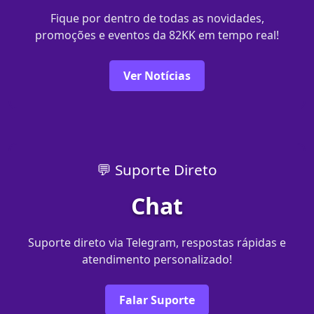
Fique por dentro de todas as novidades,
promoções e eventos da 82KK em tempo real!
Ver Notícias
💬 Suporte Direto
Chat
Suporte direto via Telegram, respostas rápidas e
atendimento personalizado!
Falar Suporte