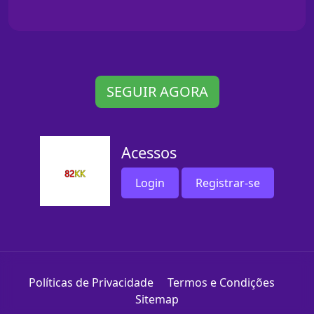
SEGUIR AGORA
Acessos
Login
Registrar-se
Políticas de Privacidade
Termos e Condições
Sitemap