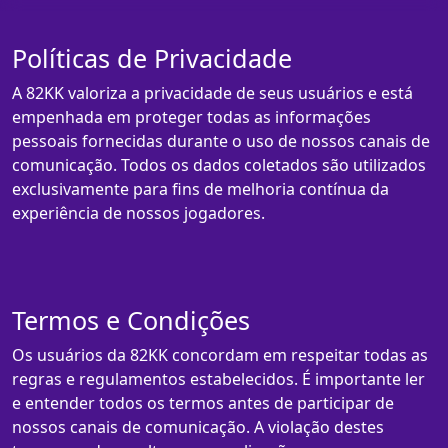
Políticas de Privacidade
A 82KK valoriza a privacidade de seus usuários e está
empenhada em proteger todas as informações
pessoais fornecidas durante o uso de nossos canais de
comunicação. Todos os dados coletados são utilizados
exclusivamente para fins de melhoria contínua da
experiência de nossos jogadores.
Termos e Condições
Os usuários da 82KK concordam em respeitar todas as
regras e regulamentos estabelecidos. É importante ler
e entender todos os termos antes de participar de
nossos canais de comunicação. A violação destes