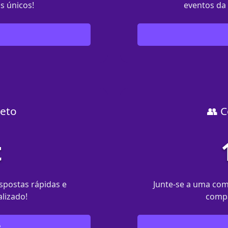
s únicos!
eventos da
reto
👥 
t
espostas rápidas e
Junte-se a uma com
lizado!
compa
e