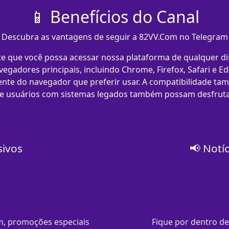
📱 Benefícios do Canal
Descubra as vantagens de seguir a 82VV.Com no Telegram
te que você possa acessar nossa plataforma de qualquer di
egadores principais, incluindo Chrome, Firefox, Safari e 
nte do navegador que preferir usar. A compatibilidade ta
ue usuários com sistemas legados também possam desfruta
sivos
📢 Notí
m, promoções especiais
Fique por dentro d