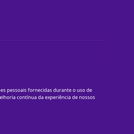
es pessoais fornecidas durante o uso de
elhoria contínua da experiência de nossos