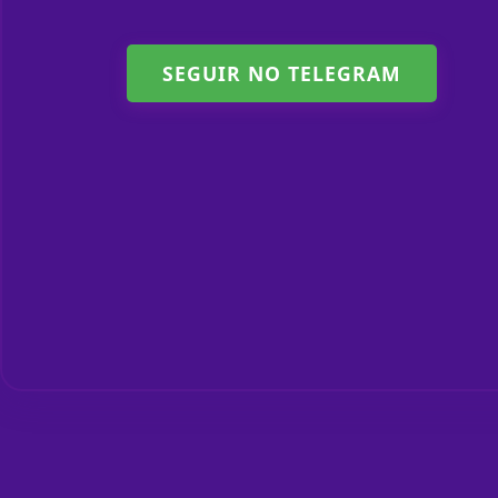
SEGUIR NO TELEGRAM