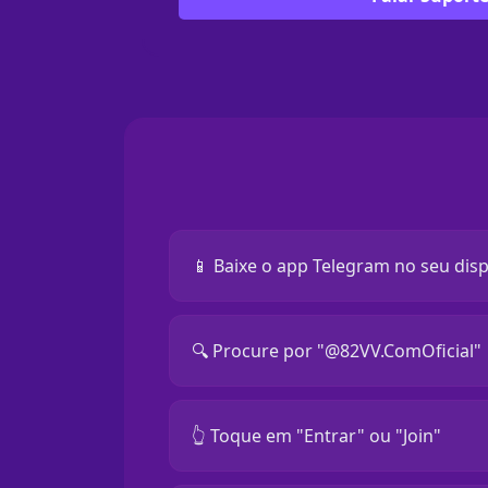
📱 Baixe o app Telegram no seu disp
🔍 Procure por "@82VV.ComOficial"
👆 Toque em "Entrar" ou "Join"