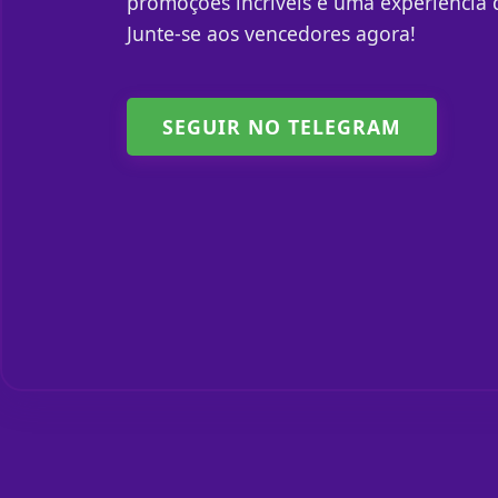
promoções incríveis e uma experiência d
Junte-se aos vencedores agora!
SEGUIR NO TELEGRAM