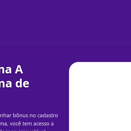
ma A
ma de
anhar bônus no cadastro
ma, você tem acesso a