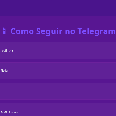
📱 Como Seguir no Telegram
ositivo
icial"
erder nada