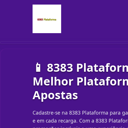
📱 8383 Platafor
Melhor Platafor
Apostas
Cadastre-se na 8383 Plataforma para g
e em cada recarga. Com a 8383 Platafor