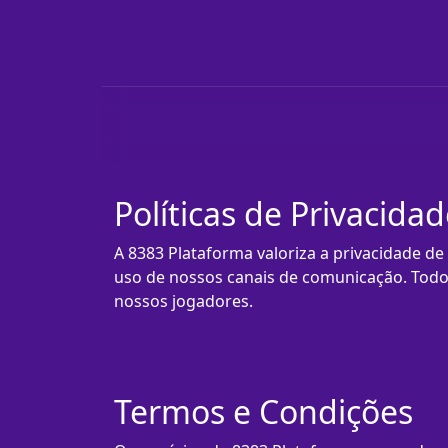
Políticas de Privacida
A 8383 Plataforma valoriza a privacidade d
uso de nossos canais de comunicação. Todos
nossos jogadores.
Termos e Condições