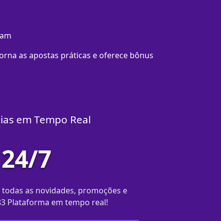
ram
orna as apostas práticas e oferece bônus
cias em Tempo Real
24/7
e todas as novidades, promoções e
83 Plataforma em tempo real!