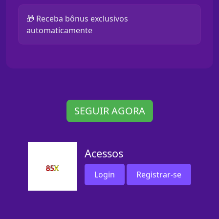
🎁 Receba bônus exclusivos
automaticamente
SEGUIR AGORA
Acessos
Login
Registrar-se