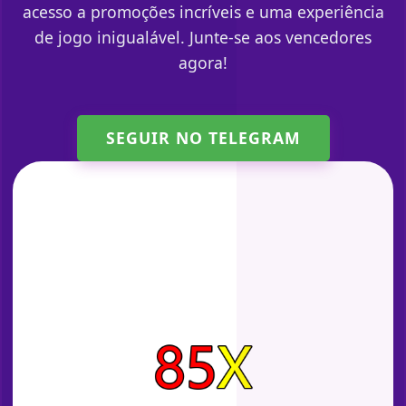
acesso a promoções incríveis e uma experiência
de jogo inigualável. Junte-se aos vencedores
agora!
SEGUIR NO TELEGRAM