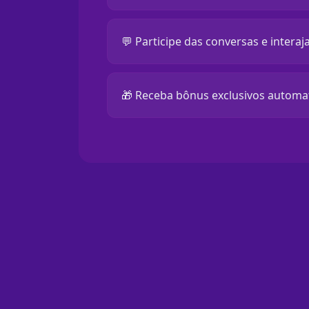
💬 Participe das conversas e interaj
🎁 Receba bônus exclusivos autom