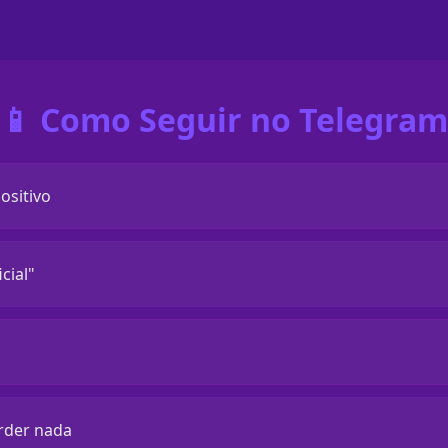
📱 Como Seguir no Telegram
ositivo
cial"
erder nada