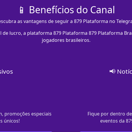
📱 Benefícios do Canal
scubra as vantagens de seguir a 879 Plataforma no Teleg
l de lucro, a plataforma 879 Plataforma 879 Plataforma Bra
jogadores brasileiros.
sivos
📢 Notí
m, promoções especiais
Fique por dentro d
s únicos!
eventos da 87