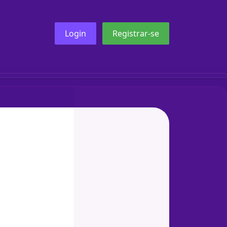
Login
Registrar-se