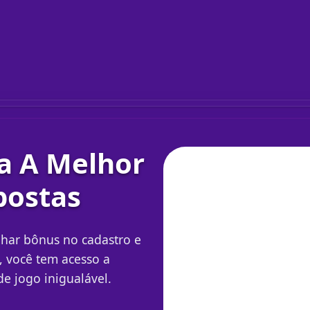
ma A Melhor
postas
nhar bônus no cadastro e
, você tem acesso a
e jogo inigualável.