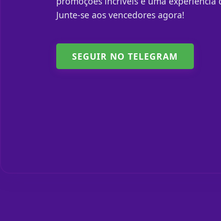
promoções incríveis e uma experiência d
Junte-se aos vencedores agora!
SEGUIR NO TELEGRAM