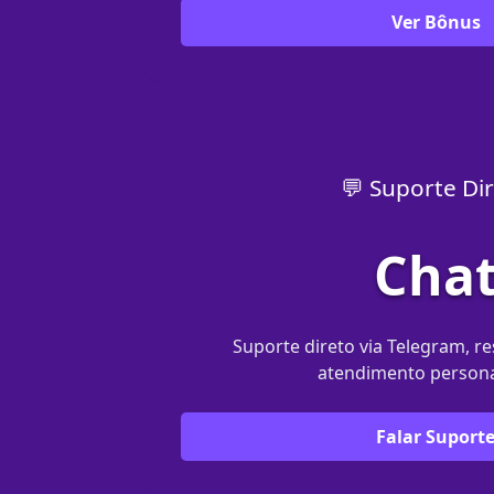
Ver Bônus
💬 Suporte Di
Cha
Suporte direto via Telegram, r
atendimento persona
Falar Suport