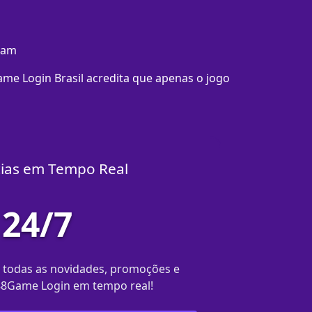
ram
me Login Brasil acredita que apenas o jogo
cias em Tempo Real
24/7
e todas as novidades, promoções e
88Game Login em tempo real!