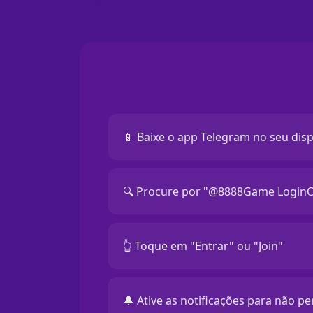
📱 Baixe o app Telegram no seu disp
🔍 Procure por "@8888Game LoginOf
👆 Toque em "Entrar" ou "Join"
🔔 Ative as notificações para não p