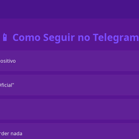
📱 Como Seguir no Telegram
ositivo
icial"
erder nada