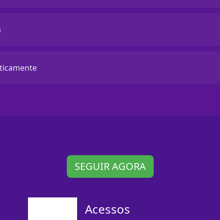
a
aticamente
SEGUIR AGORA
Acessos