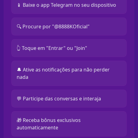
📱 Baixe o app Telegram no seu dispositivo
🔍 Procure por "@8888KOficial"
👆 Toque em "Entrar" ou "Join"
🔔 Ative as notificações para não perder
nada
💬 Participe das conversas e interaja
🎁 Receba bônus exclusivos
automaticamente