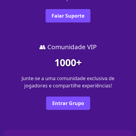
Falar Suporte
👥 Comunidade VIP
1000+
Junte-se a uma comunidade exclusiva de
jogadores e compartilhe experiências!
Entrar Grupo